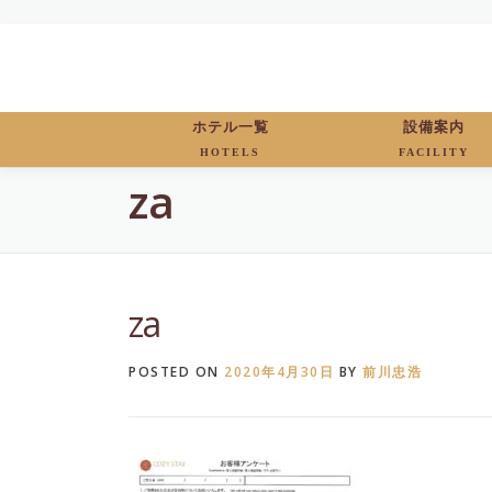
Skip
to
content
ホテル一覧
設備案内
HOTELS
FACILITY
za
za
POSTED ON
2020年4月30日
BY
前川忠浩