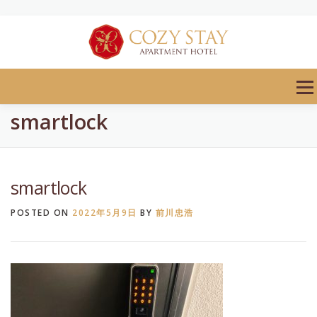
Skip
to
content
Men
smartlock
smartlock
POSTED ON
2022年5月9日
BY
前川忠浩