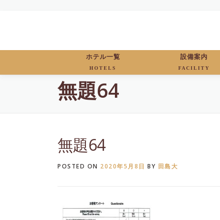
Skip
to
content
ホテル一覧
設備案内
HOTELS
FACILITY
無題64
無題64
POSTED ON
2020年5月8日
BY
田島大