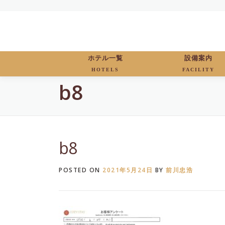
Skip
to
content
ホテル一覧
設備案内
HOTELS
FACILITY
b8
b8
POSTED ON
2021年5月24日
BY
前川忠浩