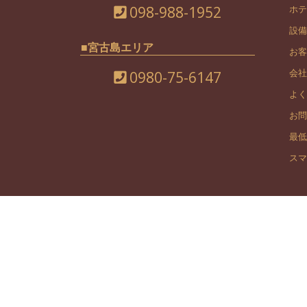
098-988-1952
ホテ
設備
■宮古島エリア
お客
会社
0980-75-6147
よく
お問
最低
スマ