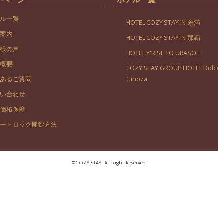
ル一覧
HOTEL COZY STAY IN 糸満
案内
HOTEL COZY STAY IN 那覇
様の声
HOTEL Y'RISE TO URASOE
概要
COZY STAY GROUP HOTEL Dolce
あるご質問
Ginoza
い合わせ
価格保障
ートロック開錠方法
©︎COZY STAY. All Right Reserved.