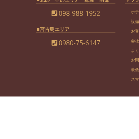
098-988-1952
ホテ
設備
■宮古島エリア
お客
会社
0980-75-6147
よく
お問
最低
スマ