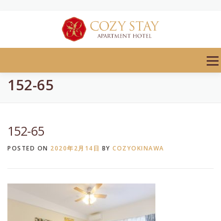
Skip
to
content
Men
152-65
152-65
POSTED ON
2020年2月14日
BY
COZYOKINAWA