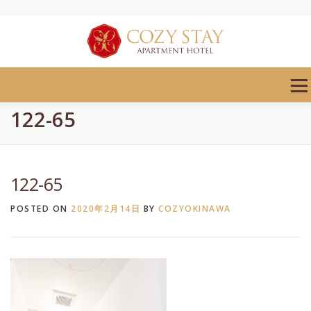
Skip
to
content
Men
122-65
122-65
POSTED ON
2020年2月14日
BY
COZYOKINAWA