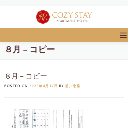
Skip
to
content
Men
８月 – コピー
８月 – コピー
POSTED ON
2020年4月17日
BY
前川忠浩