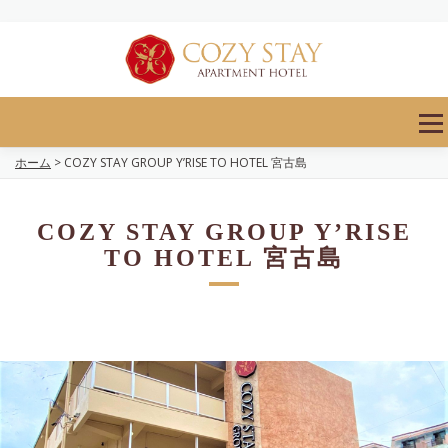
Skip
to
content
Men
ホーム
> COZY STAY GROUP Y’RISE TO HOTEL 宮古島
COZY STAY GROUP Y’RISE
TO HOTEL 宮古島